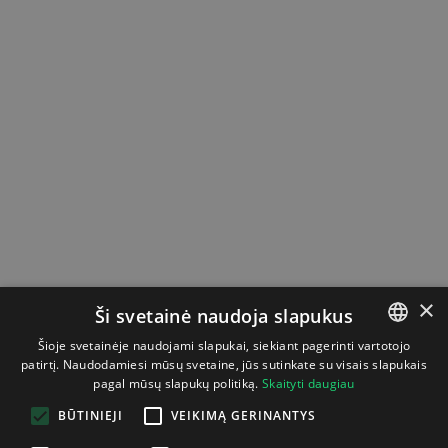
×
Ši svetainė naudoja slapukus
Šioje svetainėje naudojami slapukai, siekiant pagerinti vartotojo
patirtį. Naudodamiesi mūsų svetaine, jūs sutinkate su visais slapukais
LITHUANIAN
pagal mūsų slapukų politiką.
Skaityti daugiau
ENGLISH
BŪTINIEJI
VEIKIMĄ GERINANTYS