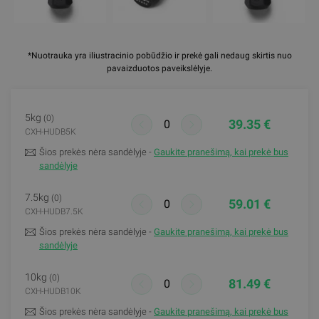
*Nuotrauka yra iliustracinio pobūdžio ir prekė gali nedaug skirtis nuo
pavaizduotos paveikslėlyje.
5kg
(0)
39.35 €
CXH-HUDB5K
Šios prekės nėra sandėlyje -
Gaukite pranešimą, kai prekė bus
sandėlyje
7.5kg
(0)
59.01 €
CXH-HUDB7.5K
Šios prekės nėra sandėlyje -
Gaukite pranešimą, kai prekė bus
sandėlyje
10kg
(0)
81.49 €
CXH-HUDB10K
Šios prekės nėra sandėlyje -
Gaukite pranešimą, kai prekė bus