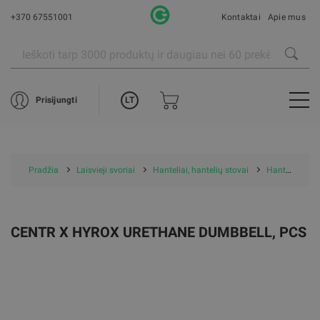
+370 67551001
Kontaktai
Apie mus
LT
Prisijungti
Pradžia
Laisvieji svoriai
Hanteliai, hantelių stovai
Hanteliai
CENTR X HYROX URETHANE DUMBBELL, PCS