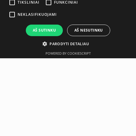
TIKSLINIAI
FUNKCINIAI
NEKLASIFIKUOJAMI
AŠ SUTINKU
AŠ NESUTINKU
PARODYTI DETALIAU
POWERED BY COOKIESCRIPT
Aprašymas
Gamintojas
Techninė specifikacija
CENTR X HYROX URETHANE DUMBBELLS
The Centr x Hyrox Urethane Dumbbells deliver unmatched
durability and stability, making them the perfect choice for
any athlete. Protected by a tough, UV-resistant urethane
coating and constructed with precision double-weld
engineering, these dumbbells are built to withstand the