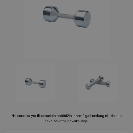
*Nuotrauka yra iliustracinio pobūdžio ir prekė gali nedaug skirtis nuo
pavaizduotos paveikslėlyje.