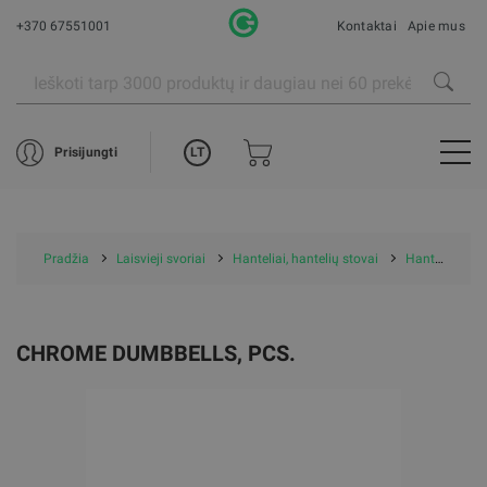
+370 67551001
Kontaktai
Apie mus
LT
Prisijungti
Pradžia
Laisvieji svoriai
Hanteliai, hantelių stovai
Hanteliai
CHROME DUMBBELLS, PCS.