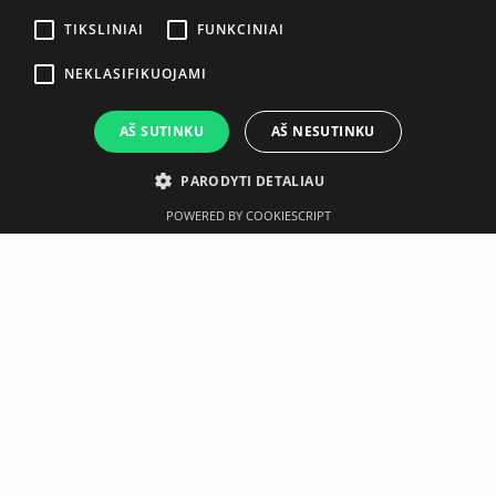
TIKSLINIAI
FUNKCINIAI
NEKLASIFIKUOJAMI
AŠ SUTINKU
AŠ NESUTINKU
PARODYTI DETALIAU
POWERED BY COOKIESCRIPT
Aprašymas
Techninė specifikacija
Neseniai įsigyta