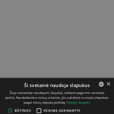
×
Ši svetainė naudoja slapukus
Šioje svetainėje naudojami slapukai, siekiant pagerinti vartotojo
patirtį. Naudodamiesi mūsų svetaine, jūs sutinkate su visais slapukais
LITHUANIAN
pagal mūsų slapukų politiką.
Skaityti daugiau
ENGLISH
BŪTINIEJI
VEIKIMĄ GERINANTYS