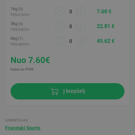
1kg
(3)
7.60 €
FRS-010CH
3kg
(4)
22.81 €
FRS-030CH
6kg
(1)
45.62 €
FRS-060CH
Nuo 7.60€
Kaina su PVM
Į krepšelį
GAMINTOJAS
Franziski Sports