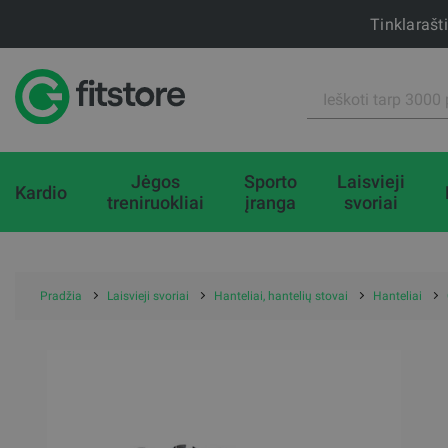
Tinklarašt
Jėgos
Sporto
Laisvieji
Kardio
treniruokliai
įranga
svoriai
Pradžia
Laisvieji svoriai
Hanteliai, hantelių stovai
Hanteliai