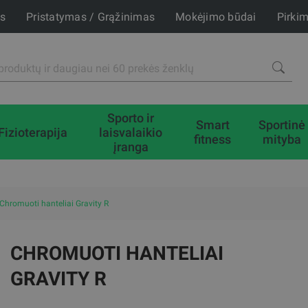
is
Pristatymas / Grąžinimas
Mokėjimo būdai
Pirki
Sporto ir
Smart
Sportinė
Fizioterapija
laisvalaikio
fitness
mityba
įranga
Chromuoti hanteliai Gravity R
CHROMUOTI HANTELIAI
GRAVITY R