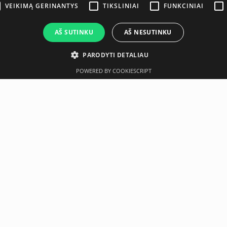
VEIKIMĄ GERINANTYS
TIKSLINIAI
FUNKCINIAI
AŠ SUTINKU
AŠ NESUTINKU
PARODYTI DETALIAU
POWERED BY COOKIESCRIPT
Aprašymas
Gamintojas