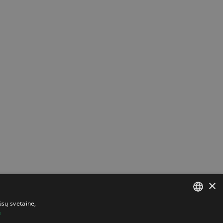
×
ūsų svetaine,
u
LITHUANIAN