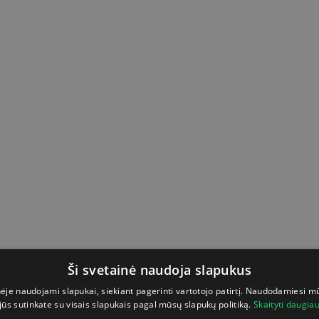
Ši svetainė naudoja slapukus
nėje naudojami slapukai, siekiant pagerinti vartotojo patirtį. Naudodamiesi m
jūs sutinkate su visais slapukais pagal mūsų slapukų politiką.
Skaityti daugia