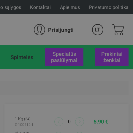
mo sąlygos
Kontaktai
Apie mus
Privatumo politika
LT
Prisijungti
specialūs
Prekiniai
Spintelės
pasiūlymai
ženklai
1 Kg
(34)
5.90 €
G-100412-1