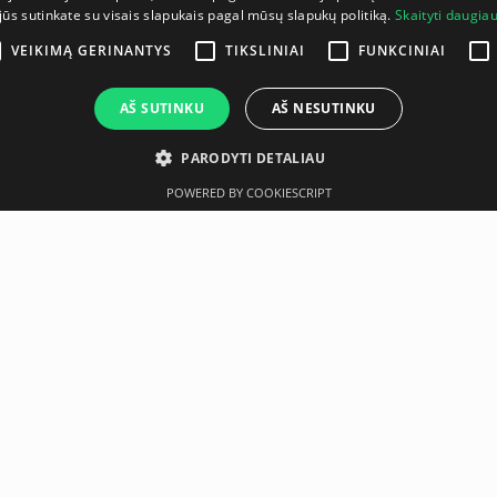
jūs sutinkate su visais slapukais pagal mūsų slapukų politiką.
Skaityti daugia
VEIKIMĄ GERINANTYS
TIKSLINIAI
FUNKCINIAI
AŠ SUTINKU
AŠ NESUTINKU
PARODYTI DETALIAU
POWERED BY COOKIESCRIPT
Aprašymas
Gamintojas
urable dumbbells ranging from 12 to 30 kg. Designed for versat
aining and muscle building, this set is an essential addition to a