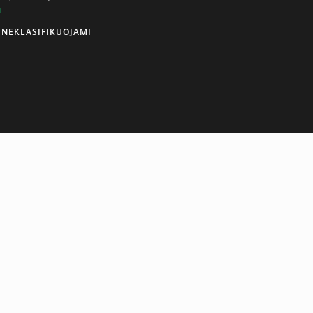
u
LITHUANIAN
NEKLASIFIKUOJAMI
ENGLISH
ility and safety, these dumbbells feature a rubber coating
ny gym or fitness space.