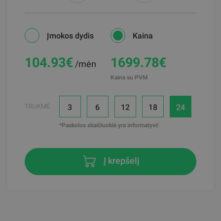
Įmokos dydis
Kaina
104.93
€
1699.78€
/mėn
Kaina su PVM
3
6
12
18
24
TRUKMĖ
*Paskolos skaičiuoklė yra informatyvi!
Į krepšelį