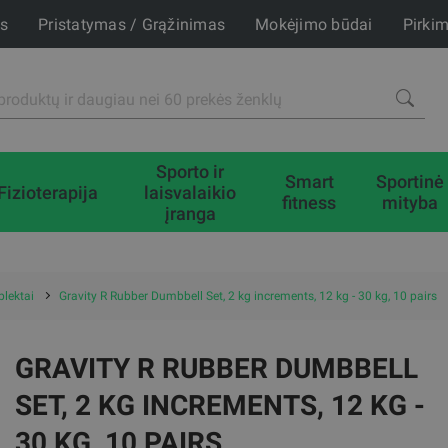
is
Pristatymas / Grąžinimas
Mokėjimo būdai
Pirki
Sporto ir
Smart
Sportinė
Fizioterapija
laisvalaikio
fitness
mityba
įranga
lektai
Gravity R Rubber Dumbbell Set, 2 kg increments, 12 kg - 30 kg, 10 pairs
GRAVITY R RUBBER DUMBBELL
SET, 2 KG INCREMENTS, 12 KG -
30 KG, 10 PAIRS