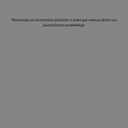
*Nuotrauka yra iliustracinio pobūdžio ir prekė gali nedaug skirtis nuo
pavaizduotos paveikslėlyje.