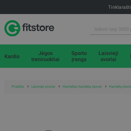
Tinklarašt
Jėgos
Sporto
Laisvieji
Kardio
treniruokliai
įranga
svoriai
Pradžia
Laisvieji svoriai
Hanteliai, hantelių stovai
Hantelių komp