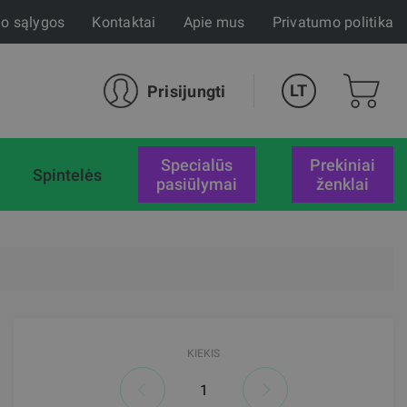
mo sąlygos
Kontaktai
Apie mus
Privatumo politika
LT
Prisijungti
specialūs
Prekiniai
Spintelės
pasiūlymai
ženklai
KIEKIS