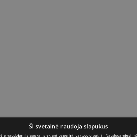
Ši svetainė naudoja slapukus
nėje naudojami slapukai, siekiant pagerinti vartotojo patirtį. Naudodamiesi m