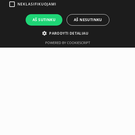
NEKLASIFIKUOJAMI
AŠ SUTINKU
AŠ NESUTINKU
PARODYTI DETALIAU
POWERED BY COOKIESCRIPT
Aprašymas
Gamintojas
Techninė specifikacija
Life Fitness 3-Tier Saddle Dumbell Rack (
Short )
The Life Fitness Three-Tier Saddle Dumbbell Racks have a
sleek, attractive frame that conveniently house round
dumbbell pairs. Durable saddles help organize and space
dumbbells, and rubber feet allow the rack to hold a firm
positioning and protect both the flooring and frame from
damage.