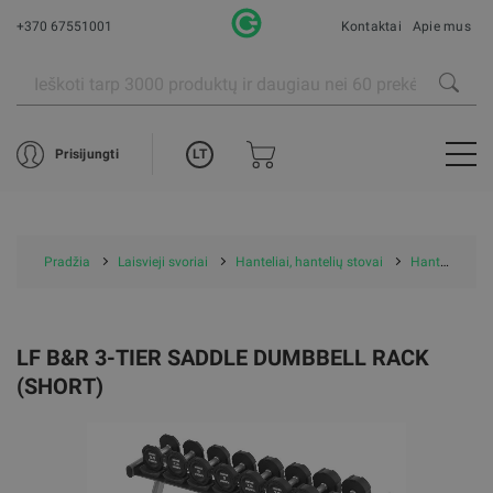
+370 67551001
Kontaktai
Apie mus
LT
Prisijungti
Pradžia
Laisvieji svoriai
Hanteliai, hantelių stovai
Hantelių stovai
LF B&R 3-TIER SADDLE DUMBBELL RACK
(SHORT)