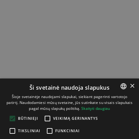
×
Ši svetainė naudoja slapukus
Šioje svetainėje naudojami slapukai, siekiant pagerinti vartotojo
patirtį. Naudodamiesi mūsų svetaine, jūs sutinkate su visais slapukais
LITHUANIAN
pagal mūsų slapukų politiką.
Skaityti daugiau
ENGLISH
BŪTINIEJI
VEIKIMĄ GERINANTYS
TIKSLINIAI
FUNKCINIAI