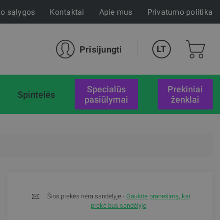
mo sąlygos
Kontaktai
Apie mus
Privatumo politika
LT
Prisijungti
specialūs
Prekiniai
Spintelės
pasiūlymai
ženklai
Šios prekės nėra sandėlyje -
Gaukite pranešimą, kai
prekė bus sandėlyje