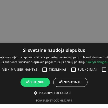
Ši svetainė naudoja slapukus
nėje naudojami slapukai, siekiant pagerinti vartotojo patirtį. Naudodamiesi m
jūs sutinkate su visais slapukais pagal mūsų slapukų politiką.
Skaityti daugia
VEIKIMĄ GERINANTYS
TIKSLINIAI
FUNKCINIAI
AŠ SUTINKU
AŠ NESUTINKU
PARODYTI DETALIAU
POWERED BY COOKIESCRIPT
Aprašymas