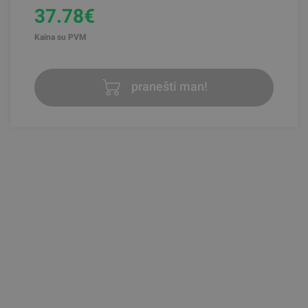
37.78€
Kaina su PVM
pranešti man!