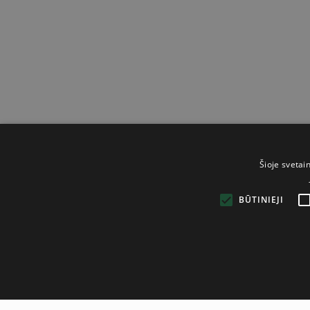
Šioje svetai
BŪTINIEJI