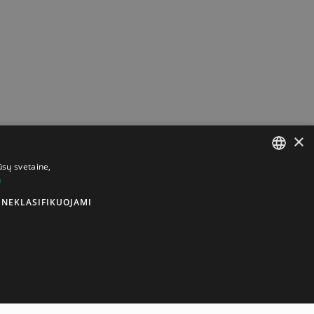
×
ūsų svetaine,
u
LITHUANIAN
NEKLASIFIKUOJAMI
ENGLISH