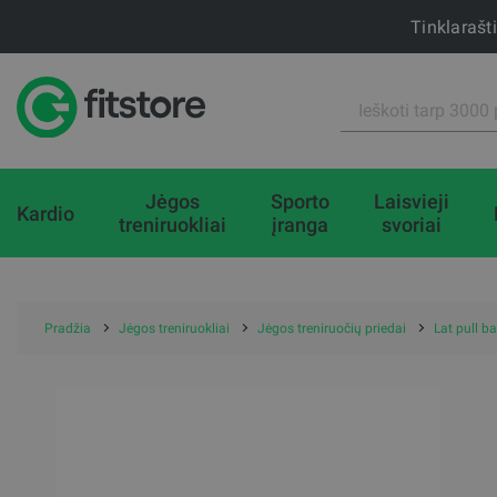
Tinklarašt
Jėgos
Sporto
Laisvieji
Kardio
treniruokliai
įranga
svoriai
Pradžia
Jėgos treniruokliai
Jėgos treniruočių priedai
Lat pull b