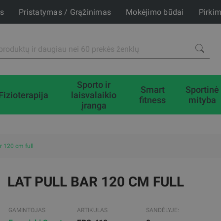
is
Pristatymas / Grąžinimas
Mokėjimo būdai
Pirki
Sporto ir
Smart
Sportinė
Fizioterapija
laisvalaikio
fitness
mityba
įranga
ar 120 cm full
LAT PULL BAR 120 CM FULL
GAMINTOJAS
ARTIKULAS
SANDĖLYJE: