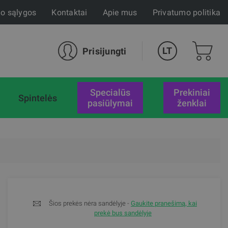
mo sąlygos
Kontaktai
Apie mus
Privatumo politika
LT
Prisijungti
specialūs
Prekiniai
Spintelės
pasiūlymai
ženklai
Šios prekės nėra sandėlyje -
Gaukite pranešimą, kai
prekė bus sandėlyje