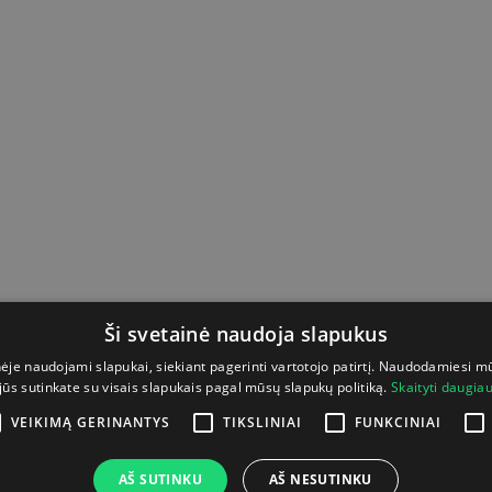
Ši svetainė naudoja slapukus
nėje naudojami slapukai, siekiant pagerinti vartotojo patirtį. Naudodamiesi m
jūs sutinkate su visais slapukais pagal mūsų slapukų politiką.
Skaityti daugia
VEIKIMĄ GERINANTYS
TIKSLINIAI
FUNKCINIAI
AŠ SUTINKU
AŠ NESUTINKU