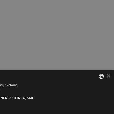
×
ūsų svetaine,
u
LITHUANIAN
NEKLASIFIKUOJAMI
ENGLISH