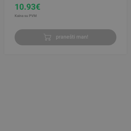
10.93€
Kaina su PVM
pranešti man!