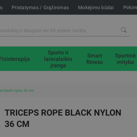
is
Pristatymas / Grąžinimas
Mokėjimo būdai
Pirki
Sporto ir
Smart
Sportinė
Fizioterapija
laisvalaikio
fitness
mityba
įranga
pe black nylon 36 cm
TRICEPS ROPE BLACK NYLON
36 CM