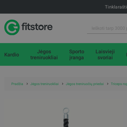
Tinklarašt
Jėgos
Sporto
Laisvieji
Kardio
treniruokliai
įranga
svoriai
Pradžia
Jėgos treniruokliai
Jėgos treniruočių priedai
Triceps ro