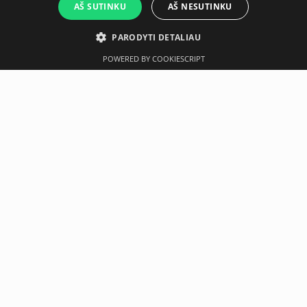
AŠ SUTINKU
AŠ NESUTINKU
PARODYTI DETALIAU
POWERED BY COOKIESCRIPT
Aprašymas
Gamintojas
Techninė specifikacija
Airex Mat Rack
Movable mat rack on wheels. Double hanging system for
mats and space for Balance-pads.
Suitable for the following Airex products :
Coronella
Fitness 120
Fitline 140 / 180
YogaPilates 190
Balance pads.