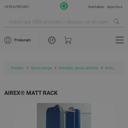
+370 67551001
Kontaktai
Apie mus
LT
Prisijungti
Pradžia
Sporto įranga
Kilimėliai, stovai, laikikliai
Kilimėlių laikikliai
AIREX® MATT RACK