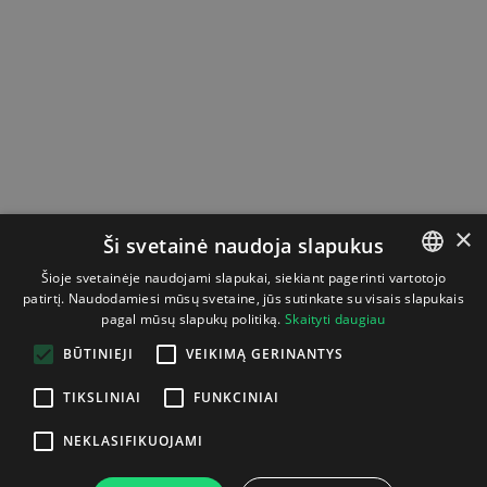
×
Ši svetainė naudoja slapukus
Šioje svetainėje naudojami slapukai, siekiant pagerinti vartotojo
patirtį. Naudodamiesi mūsų svetaine, jūs sutinkate su visais slapukais
LITHUANIAN
pagal mūsų slapukų politiką.
Skaityti daugiau
ENGLISH
BŪTINIEJI
VEIKIMĄ GERINANTYS
TIKSLINIAI
FUNKCINIAI
NEKLASIFIKUOJAMI