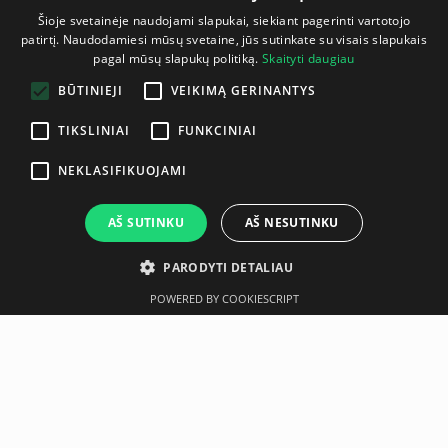
Šioje svetainėje naudojami slapukai, siekiant pagerinti vartotojo
patirtį. Naudodamiesi mūsų svetaine, jūs sutinkate su visais slapukais
LITHUANIAN
pagal mūsų slapukų politiką.
Skaityti daugiau
ENGLISH
BŪTINIEJI
VEIKIMĄ GERINANTYS
TIKSLINIAI
FUNKCINIAI
NEKLASIFIKUOJAMI
AŠ SUTINKU
AŠ NESUTINKU
PARODYTI DETALIAU
POWERED BY COOKIESCRIPT
Aprašymas
Gamintojas
Techninė specifikacija
Suitable for mats without eyelets as Coronella 200,
Coronella 185, Fitline Studio, Fitline 140, Fitline 180, Pilates
190. Fits up to 15 mats.