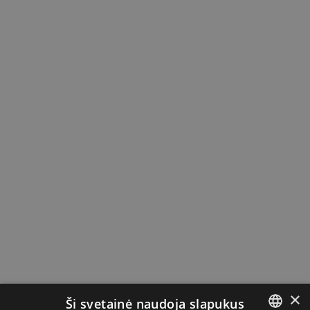
×
Ši svetainė naudoja slapukus