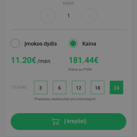
KIEKIS
Įmokos dydis
Kaina
11.20
€
181.44€
/mėn
Kaina su PVM
3
6
12
18
24
TRUKMĖ
*Paskolos skaičiuoklė yra informatyvi!
Į krepšelį