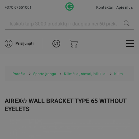
+370 67551001
Kontaktai
Apie mus
LT
Prisijungti
Pradžia
Sporto įranga
Kilimėliai, stovai, laikikliai
Kilimėlių laikikliai
AIREX® WALL BRACKET TYPE 65 WITHOUT
EYELETS