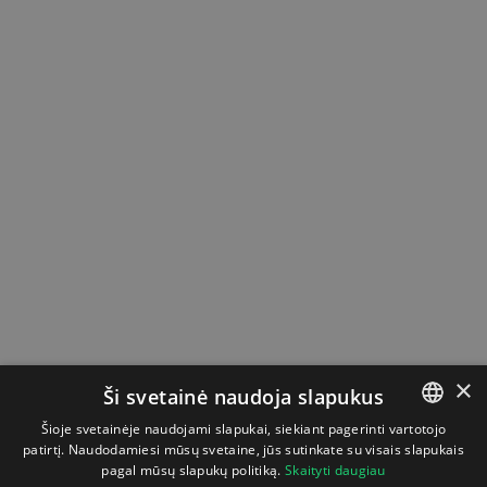
×
Ši svetainė naudoja slapukus
Šioje svetainėje naudojami slapukai, siekiant pagerinti vartotojo
patirtį. Naudodamiesi mūsų svetaine, jūs sutinkate su visais slapukais
LITHUANIAN
pagal mūsų slapukų politiką.
Skaityti daugiau
ENGLISH