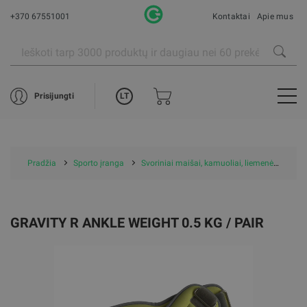
+370 67551001
Kontaktai
Apie mus
LT
Prisijungti
Pradžia
Sporto įranga
Svoriniai maišai, kamuoliai, liemenės, riešo svoriai
GRAVITY R ANKLE WEIGHT 0.5 KG / PAIR