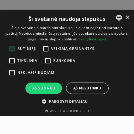
×
Ši svetainė naudoja slapukus
Šioje svetainėje naudojami slapukai, siekiant pagerinti vartotojo
patirtį. Naudodamiesi mūsų svetaine, jūs sutinkate su visais slapukais
LITHUANIAN
pagal mūsų slapukų politiką.
Skaityti daugiau
ENGLISH
BŪTINIEJI
VEIKIMĄ GERINANTYS
TIKSLINIAI
FUNKCINIAI
NEKLASIFIKUOJAMI
AŠ SUTINKU
AŠ NESUTINKU
PARODYTI DETALIAU
POWERED BY COOKIESCRIPT
Aprašymas
Gamintojas