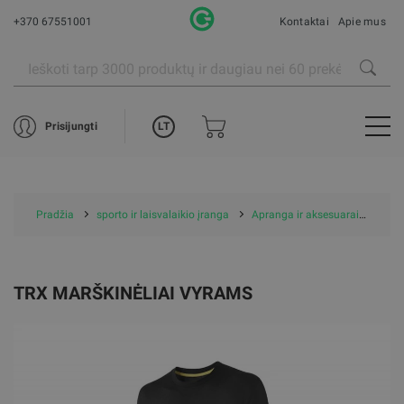
+370 67551001
Kontaktai
Apie mus
LT
Prisijungti
Pradžia
sporto ir laisvalaikio įranga
Apranga ir aksesuarai
Marš
TRX MARŠKINĖLIAI VYRAMS