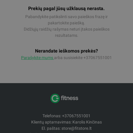
Prekių pagal jūsų užklausą nerasta.
Pabandykite patikslinti savo paieškos frazę ir
pakartokite paiešką.
Didžiųjų raidžių rašymas neturi įtakos paieškos
rezultatams.
Nerandate ieškomos prekės?
Parašykite mums
arba susisiekite +37067551001
Telefonas: +37067551001
Klientų aptarnavimas: Karolis Kinčinas
El. paštas: store@fitstore.lt