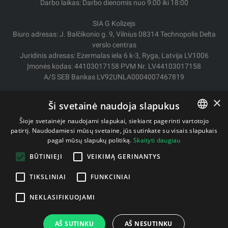
Darbo laikas: Darbo dienomis nuo 9:00 iki 18:00
SIA G Kolizejs
Biuro adresas: J. Balčikonio g. 9, Vilnius 08314 Technopolis Delta
verslo centras
Juridinis adresas: Ezermalas iela 6 k-3, Ryga, Latvija LV1006
Įmonės kodas: 44103017158 PVM Nr. LV44103017158
A/S SEB Bankas LV92UNLA0004007467819
Pristatymas / Grąžinimas
×
Ši svetainė naudoja slapukus
Mokėjimo būdai
Pirkimo sąlygos
Šioje svetainėje naudojami slapukai, siekiant pagerinti vartotojo
Kontaktai
patirtį. Naudodamiesi mūsų svetaine, jūs sutinkate su visais slapukais
LITHUANIAN
pagal mūsų slapukų politiką.
Skaityti daugiau
Privatumo politika
ENGLISH
BŪTINIEJI
VEIKIMĄ GERINANTYS
TIKSLINIAI
FUNKCINIAI
Autorinės teisės © 2011- 2026 fitstore.lt
NEKLASIFIKUOJAMI
AŠ SUTINKU
AŠ NESUTINKU