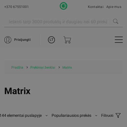
+370 67551001
Kontaktai
Apie mus
LT
Prisijungti
Pradžia
Prekiniai ženklai
Matrix
Matrix
144 elementai puslapyje
Populiariausios prekės
Filtruoti