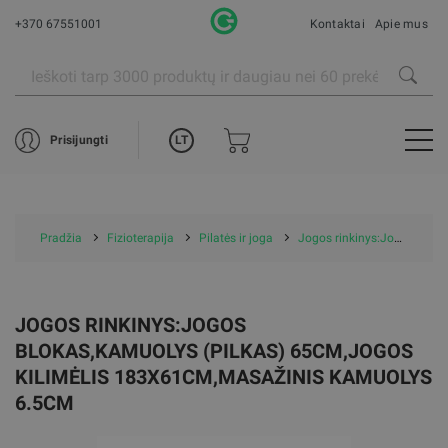
+370 67551001
Kontaktai
Apie mus
LT
Prisijungti
Pradžia
Fizioterapija
Pilatės ir joga
Jogos rinkinys:Jogos blokas,Kamuolys (pilkas) 65cm,Jogos kilimėlis 183x61cm,Masažinis kamuolys 6.5cm
JOGOS RINKINYS:JOGOS
BLOKAS,KAMUOLYS (PILKAS) 65CM,JOGOS
KILIMĖLIS 183X61CM,MASAŽINIS KAMUOLYS
6.5CM