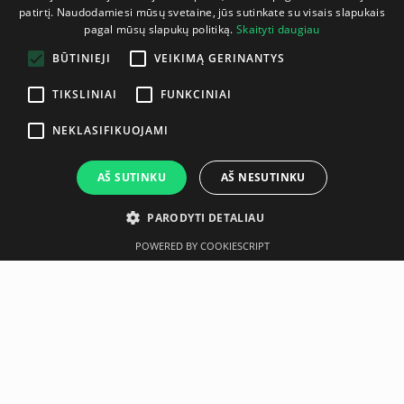
patirtį. Naudodamiesi mūsų svetaine, jūs sutinkate su visais slapukais
LITHUANIAN
pagal mūsų slapukų politiką.
Skaityti daugiau
ENGLISH
BŪTINIEJI
VEIKIMĄ GERINANTYS
TIKSLINIAI
FUNKCINIAI
NEKLASIFIKUOJAMI
AŠ SUTINKU
AŠ NESUTINKU
PARODYTI DETALIAU
POWERED BY COOKIESCRIPT
Aprašymas
Gamintojas
Neseniai įsigyta