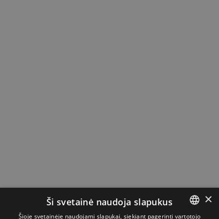
×
Ši svetainė naudoja slapukus
Šioje svetainėje naudojami slapukai, siekiant pagerinti vartotojo