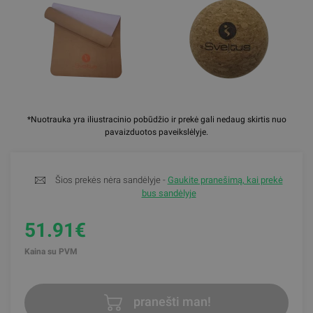
*Nuotrauka yra iliustracinio pobūdžio ir prekė gali nedaug skirtis nuo
pavaizduotos paveikslėlyje.
Šios prekės nėra sandėlyje -
Gaukite pranešimą, kai prekė
bus sandėlyje
51.91€
Kaina su PVM
pranešti man!