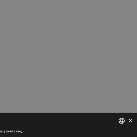
×
ūsų svetaine,
u
LITHUANIAN