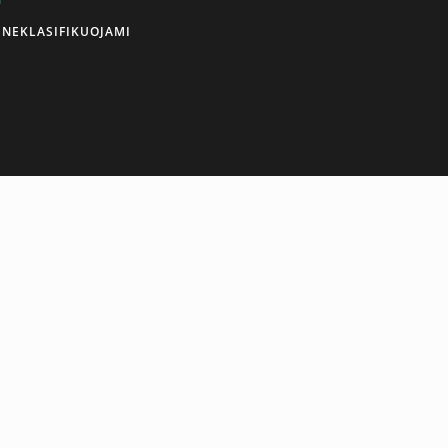
NEKLASIFIKUOJAMI
ENGLISH
ojamas dvigubas odos sluoksnis, užpildytas specialiu
žiškumas.Rankos nugarėlėje naudojama labai patvari ir
utvirtinimo diržą, kuris užtikrina puikų rankos stabilumą tiek