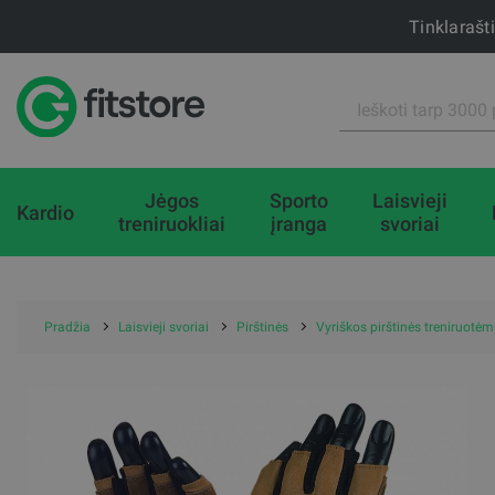
Tinklarašt
Jėgos
Sporto
Laisvieji
Kardio
treniruokliai
įranga
svoriai
Pradžia
Laisvieji svoriai
Pirštinės
Vyriškos pirštinės treniru