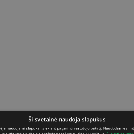
Ši svetainė naudoja slapukus
nėje naudojami slapukai, siekiant pagerinti vartotojo patirtį. Naudodamiesi m
jūs sutinkate su visais slapukais pagal mūsų slapukų politiką.
Skaityti daugia