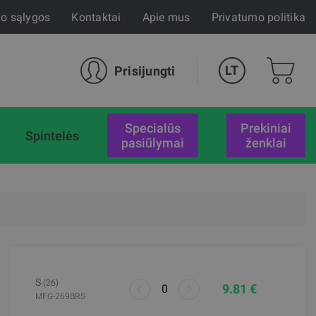
mo sąlygos
Kontaktai
Apie mus
Privatumo politika
LT
Prisijungti
specialūs
Prekiniai
Spintelės
pasiūlymai
ženklai
S
(26)
9.81 €
MFG-269BRS