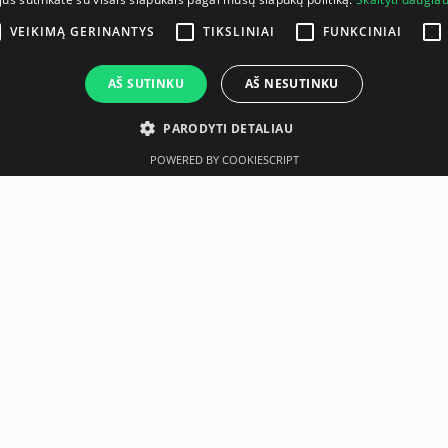
VEIKIMĄ GERINANTYS
TIKSLINIAI
FUNKCINIAI
AŠ SUTINKU
AŠ NESUTINKU
PARODYTI DETALIAU
POWERED BY COOKIESCRIPT
Aprašymas
Gamintojas
JUODA)
tiek delno pusėje, tiek plaštakos nugarėlėje.Delno pusėje naud
tiksliai valdoma ir išlaikytas maksimalus tvirtumas bei ilgaam
ito nutekėjimą ir rankos oro ventiliaciją.Pirštinė turi elastingą s