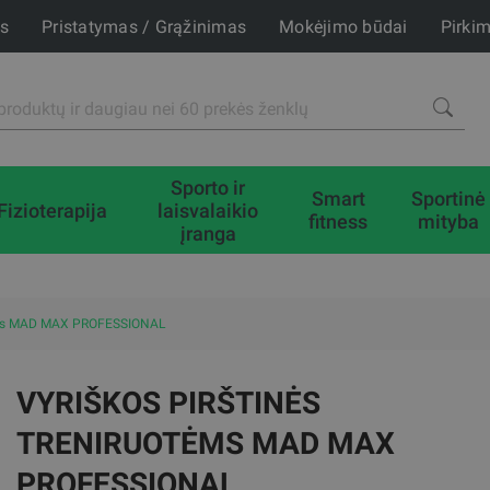
is
Pristatymas / Grąžinimas
Mokėjimo būdai
Pirki
Sporto ir
Smart
Sportinė
Fizioterapija
laisvalaikio
fitness
mityba
įranga
otėms MAD MAX PROFESSIONAL
VYRIŠKOS PIRŠTINĖS
TRENIRUOTĖMS MAD MAX
PROFESSIONAL