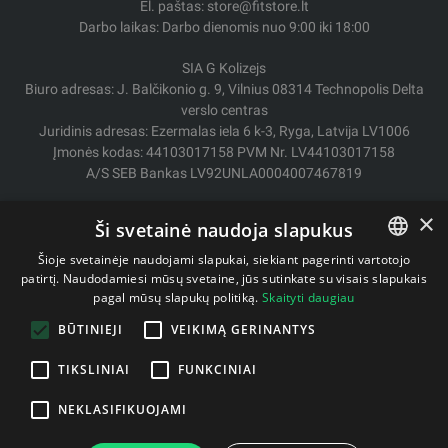
El. paštas: store@fitstore.lt
Darbo laikas: Darbo dienomis nuo 9:00 iki 18:00
SIA G Kolizejs
Biuro adresas: J. Balčikonio g. 9, Vilnius 08314 Technopolis Delta
verslo centras
Juridinis adresas: Ezermalas iela 6 k-3, Ryga, Latvija LV1006
Įmonės kodas: 44103017158 PVM Nr. LV44103017158
A/S SEB Bankas LV92UNLA0004007467819
Pristatymas / Grąžinimas
×
Ši svetainė naudoja slapukus
Mokėjimo būdai
Pirkimo sąlygos
Šioje svetainėje naudojami slapukai, siekiant pagerinti vartotojo
Kontaktai
patirtį. Naudodamiesi mūsų svetaine, jūs sutinkate su visais slapukais
LITHUANIAN
pagal mūsų slapukų politiką.
Skaityti daugiau
Privatumo politika
ENGLISH
BŪTINIEJI
VEIKIMĄ GERINANTYS
TIKSLINIAI
FUNKCINIAI
Autorinės teisės © 2011- 2026 fitstore.lt
NEKLASIFIKUOJAMI