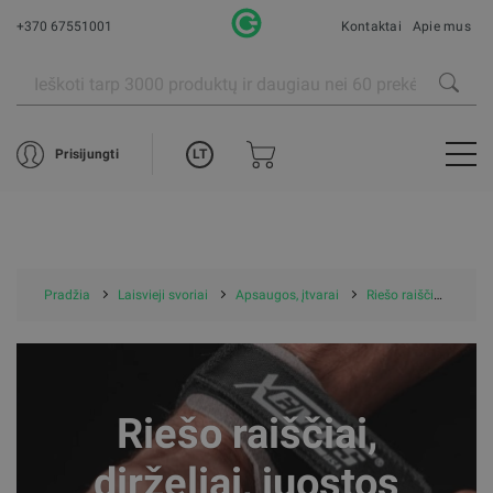
+370 67551001
Kontaktai
Apie mus
LT
Prisijungti
Pradžia
Laisvieji svoriai
Apsaugos, įtvarai
Riešo raiščiai, dirželiai, juostos
Riešo raiščiai,
dirželiai, juostos