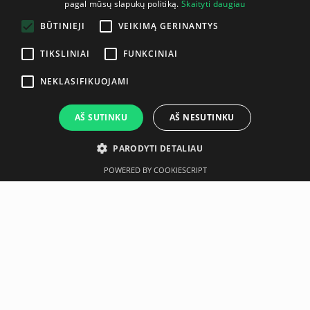
pagal mūsų slapukų politiką.
Skaityti daugiau
ENGLISH
BŪTINIEJI
VEIKIMĄ GERINANTYS
TIKSLINIAI
FUNKCINIAI
NEKLASIFIKUOJAMI
AŠ SUTINKU
AŠ NESUTINKU
PARODYTI DETALIAU
POWERED BY COOKIESCRIPT
Aprašymas
Gamintojas
Replacement clip for the Reebok Step
Neseniai įsigyta