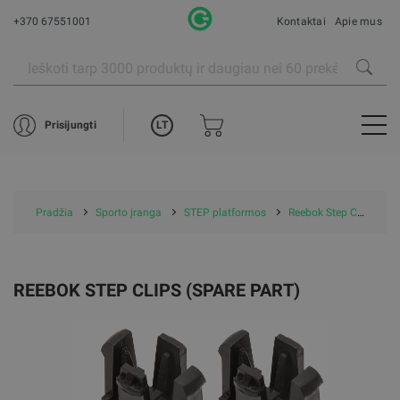
+370 67551001
Kontaktai
Apie mus
LT
Prisijungti
Pradžia
Sporto įranga
STEP platformos
Reebok Step Clips (Spare part)
REEBOK STEP CLIPS (SPARE PART)