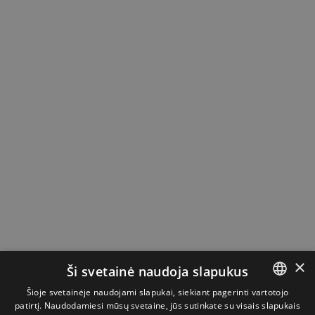
×
Ši svetainė naudoja slapukus
Šioje svetainėje naudojami slapukai, siekiant pagerinti vartotojo
patirtį. Naudodamiesi mūsų svetaine, jūs sutinkate su visais slapukais
LITHUANIAN