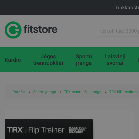
Tinklarašt
Jėgos
Sporto
Laisvieji
Kardio
treniruokliai
įranga
svoriai
Pradžia
Sporto įranga
TRX treniruočių įranga
TRX RIP treniruokl