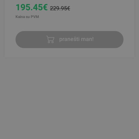
195.45€
229.95€
Kaina su PVM
pranešti man!