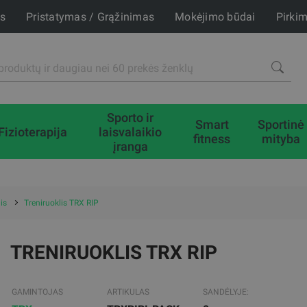
is
Pristatymas / Grąžinimas
Mokėjimo būdai
Pirki
Sporto ir
Smart
Sportinė
Fizioterapija
laisvalaikio
fitness
mityba
įranga
is
Treniruoklis TRX RIP
TRENIRUOKLIS TRX RIP
GAMINTOJAS
ARTIKULAS
SANDĖLYJE: