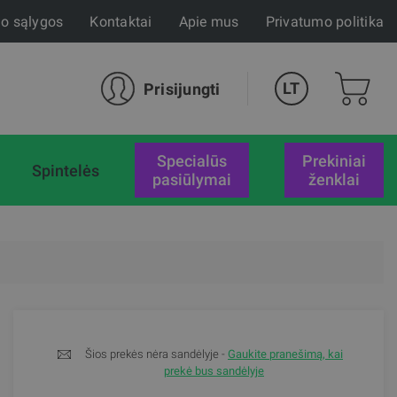
mo sąlygos
Kontaktai
Apie mus
Privatumo politika
LT
Prisijungti
specialūs
Prekiniai
Spintelės
pasiūlymai
ženklai
Šios prekės nėra sandėlyje -
Gaukite pranešimą, kai
prekė bus sandėlyje