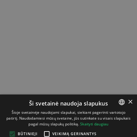
×
Ši svetainė naudoja slapukus
Šioje svetainėje naudojami slapukai, siekiant pagerinti vartotojo
patirtį. Naudodamiesi mūsų svetaine, jūs sutinkate su visais slapukais
LITHUANIAN
pagal mūsų slapukų politiką.
Skaityti daugiau
ENGLISH
BŪTINIEJI
VEIKIMĄ GERINANTYS