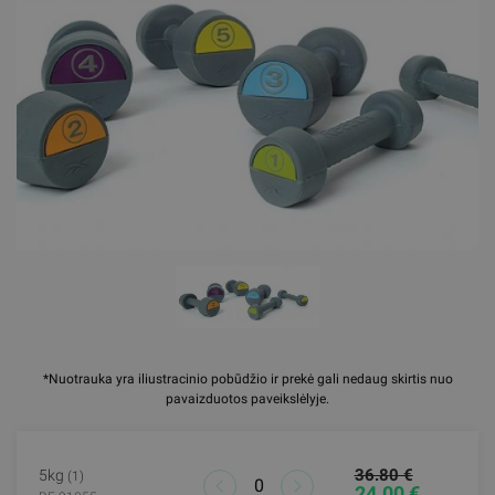
*Nuotrauka yra iliustracinio pobūdžio ir prekė gali nedaug skirtis nuo
pavaizduotos paveikslėlyje.
36.80 €
5kg
(1)
24.00 €