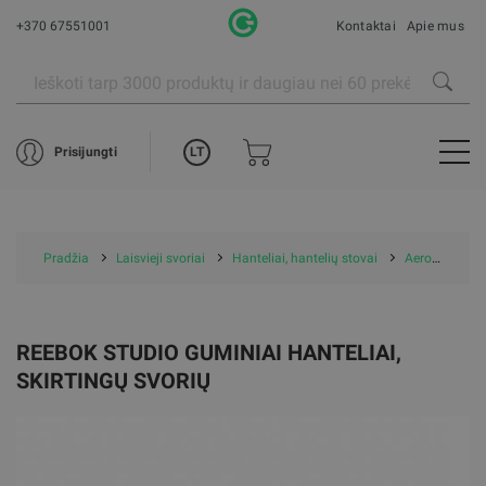
+370 67551001
Kontaktai
Apie mus
LT
Prisijungti
Pradžia
Laisvieji svoriai
Hanteliai, hantelių stovai
Aerobikos hanteliai
REEBOK STUDIO GUMINIAI HANTELIAI,
SKIRTINGŲ SVORIŲ