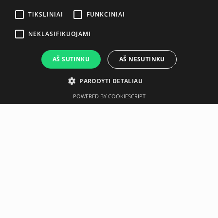
TIKSLINIAI
FUNKCINIAI
NEKLASIFIKUOJAMI
AŠ SUTINKU
AŠ NESUTINKU
PARODYTI DETALIAU
POWERED BY COOKIESCRIPT
Aprašymas
Gamintojas
Reebok Rubber Handweights with anti-roll shape and all
rubber construction for safer exercising. – Colour coded
ends for easy weight identification.
Neseniai įsigyta