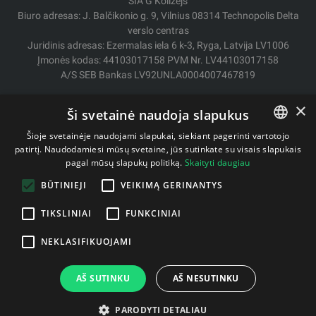
SIA G Kolizejs
Biuro adresas: J. Balčikonio g. 9, Vilnius 08314 Technopolis Delta
verslo centras
Juridinis adresas: Ezermalas iela 6 k-3, Ryga, Latvija LV1006
Įmonės kodas: 44103017158 PVM Nr. LV44103017158
A/S SEB Bankas LV92UNLA0004007467819
Pristatymas / Grąžinimas
×
Ši svetainė naudoja slapukus
Mokėjimo būdai
Pirkimo sąlygos
Šioje svetainėje naudojami slapukai, siekiant pagerinti vartotojo
Kontaktai
patirtį. Naudodamiesi mūsų svetaine, jūs sutinkate su visais slapukais
LITHUANIAN
pagal mūsų slapukų politiką.
Skaityti daugiau
Privatumo politika
ENGLISH
BŪTINIEJI
VEIKIMĄ GERINANTYS
TIKSLINIAI
FUNKCINIAI
Autorinės teisės © 2011- 2026 fitstore.lt
NEKLASIFIKUOJAMI
AŠ SUTINKU
AŠ NESUTINKU
PARODYTI DETALIAU