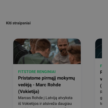
Kiti straipsniai
FIT
FITSTORE RENGINIAI
Pri
Pristatome pirmąjį mokymų
ved
vedėją - Marc Rohde
(Lat
(Vokietija)
Ralf
Marcas Rohde į Latviją atvyksta
grup
iš Vokietijos ir atsiveža daugiau
tren