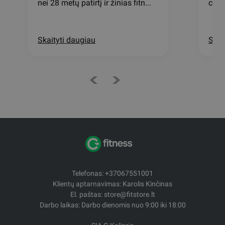
nei 28 metų patirtį ir žinias fitn...
chor
Skaityti daugiau
Skai
Telefonas: +37067551001
Klientų aptarnavimas: Karolis Kinčinas
El. paštas: store@fitstore.lt
Darbo laikas: Darbo dienomis nuo 9:00 iki 18:00