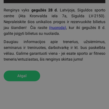
Renginys vyks
gegužės 28 d.
Latvijoje, Siguldos sporto
centre (Ata Kronvalda iela 7a, Sigulda LV-2150).
Nepraleiskite šios unikalios progos ir rezervuokite bilietus
jau šiandien! Čia rasite
(nuorodą)
, kur iki gegužės 8 d.
galite įsigyti bilietus su nuolaida.
Daugiau informacijos apie trenerius, užsiėmimus,
seminarus ir treniruotes, darbotvarkę ir kt. bus paskelbta
vėliau. Galime garantuoti viena - jei esate sporto ar fitneso
treneris/entuziastas, šis renginys skirtas jums!
Atgal