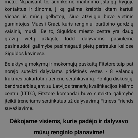
metu. Nepaisant to, surinkome maitinimo įstaigų Rygoje
kontaktus ir žinome, į ką galima kreiptis kitam kartui!
Vienas iš mūsų gelbėtojų šiuo atžvilgiu buvo vietinis
gamintojas Muesli Graci, kuris renginiui parūpino gardžių
vaisinių musli! Be to, Siguldos miesto centre yra daug
gražių vietų užkąsti, todėl dalyviams pasiūlėme
pasinaudoti galimybe pasimėgauti pietų pertrauka keliose
Siguldos kavinėse.
Be aktyvių mokymų ir mokomųjų paskaitų Fitstore taip pat
norėjo suteikti dalyviams pridėtinės vertės - 8 valandų
trukmės pakartotinį trenerių sertifikavimą. Po ilgų diskusijų,
bendradarbiaujant su Latvijos trenerių kvalifikacijos kėlimo
centru (LTTC), Fitstore komandai buvo suteikta galimybė
įteikti treneriams sertifikatus už dalyvavimą Fitness Friends
suvažiavime..
Dėkojame visiems, kurie padėjo ir dalyvavo
mūsų renginio planavime!