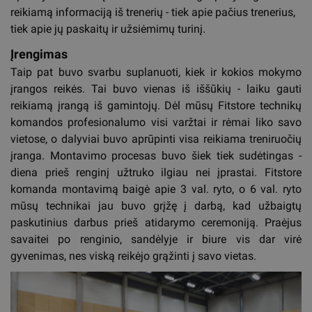
reikiamą informaciją iš trenerių - tiek apie pačius trenerius,
tiek apie jų paskaitų ir užsiėmimų turinį.
Įrengimas
Taip pat buvo svarbu suplanuoti, kiek ir kokios mokymo
įrangos reikės. Tai buvo vienas iš iššūkių - laiku gauti
reikiamą įrangą iš gamintojų. Dėl mūsų Fitstore technikų
komandos profesionalumo visi varžtai ir rėmai liko savo
vietose, o dalyviai buvo aprūpinti visa reikiama treniruočių
įranga. Montavimo procesas buvo šiek tiek sudėtingas -
diena prieš renginį užtruko ilgiau nei įprastai. Fitstore
komanda montavimą baigė apie 3 val. ryto, o 6 val. ryto
mūsų technikai jau buvo grįžę į darbą, kad užbaigtų
paskutinius darbus prieš atidarymo ceremoniją. Praėjus
savaitei po renginio, sandėlyje ir biure vis dar virė
gyvenimas, nes viską reikėjo grąžinti į savo vietas.