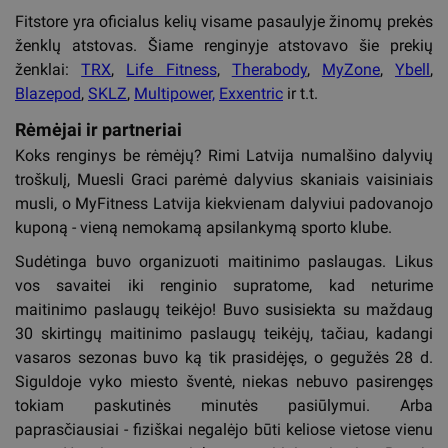
Fitstore yra oficialus kelių visame pasaulyje žinomų prekės
ženklų atstovas. Šiame renginyje atstovavo šie prekių
ženklai:
TRX
,
Life Fitness
,
Therabody
,
MyZone
,
Ybell
,
Blazepod
,
SKLZ
,
Multipower,
Exxentric
ir t.t.
Rėmėjai ir partneriai
Koks renginys be rėmėjų? Rimi Latvija numalšino dalyvių
troškulį, Muesli Graci parėmė dalyvius skaniais vaisiniais
musli, o MyFitness Latvija kiekvienam dalyviui padovanojo
kuponą - vieną nemokamą apsilankymą sporto klube.
Sudėtinga buvo organizuoti maitinimo paslaugas. Likus
vos savaitei iki renginio supratome, kad neturime
maitinimo paslaugų teikėjo! Buvo susisiekta su maždaug
30 skirtingų maitinimo paslaugų teikėjų, tačiau, kadangi
vasaros sezonas buvo ką tik prasidėjęs, o gegužės 28 d.
Siguldoje vyko miesto šventė, niekas nebuvo pasirengęs
tokiam paskutinės minutės pasiūlymui. Arba
paprasčiausiai - fiziškai negalėjo būti keliose vietose vienu