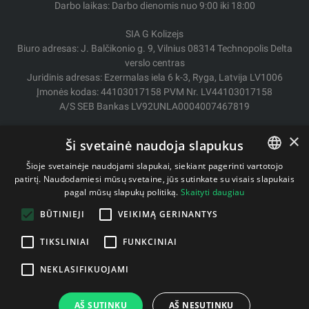
Darbo laikas: Darbo dienomis nuo 9:00 iki 18:00
SIA G Kolizejs
Biuro adresas: J. Balčikonio g. 9, Vilnius 08314 Technopolis Delta
verslo centras
Juridinis adresas: Ezermalas iela 6 k-3, Ryga, Latvija LV1006
Įmonės kodas: 44103017158 PVM Nr. LV44103017158
A/S SEB Bankas LV92UNLA0004007467819
Pristatymas / Grąžinimas
×
Ši svetainė naudoja slapukus
Mokėjimo būdai
Pirkimo sąlygos
Šioje svetainėje naudojami slapukai, siekiant pagerinti vartotojo
Kontaktai
patirtį. Naudodamiesi mūsų svetaine, jūs sutinkate su visais slapukais
LITHUANIAN
pagal mūsų slapukų politiką.
Skaityti daugiau
Privatumo politika
ENGLISH
BŪTINIEJI
VEIKIMĄ GERINANTYS
TIKSLINIAI
FUNKCINIAI
Autorinės teisės © 2011- 2026 fitstore.lt
NEKLASIFIKUOJAMI
AŠ SUTINKU
AŠ NESUTINKU