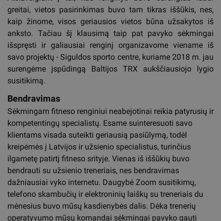
greitai, vietos pasirinkimas buvo tam tikras iššūkis, nes,
kaip žinome, visos geriausios vietos būna užsakytos iš
anksto. Tačiau šį klausimą taip pat pavyko sėkmingai
išspręsti ir galiausiai renginį organizavome viename iš
savo projektų - Siguldos sporto centre, kuriame 2018 m. jau
surengėme įspūdingą Baltijos TRX aukščiausiojo lygio
susitikimą.
Bendravimas
Sėkmingam fitneso renginiui neabejotinai reikia patyrusių ir
kompetentingų specialistų. Esame suinteresuoti savo
klientams visada suteikti geriausią pasiūlymą, todėl
kreipėmės į Latvijos ir užsienio specialistus, turinčius
ilgametę patirtį fitneso srityje. Vienas iš iššūkių buvo
bendrauti su užsienio treneriais, nes bendravimas
dažniausiai vyko internetu. Daugybė Zoom susitikimų,
telefono skambučių ir elektroninių laiškų su treneriais du
mėnesius buvo mūsų kasdienybės dalis. Dėka trenerių
operatyvumo mūsų komandai sėkmingai pavyko gauti