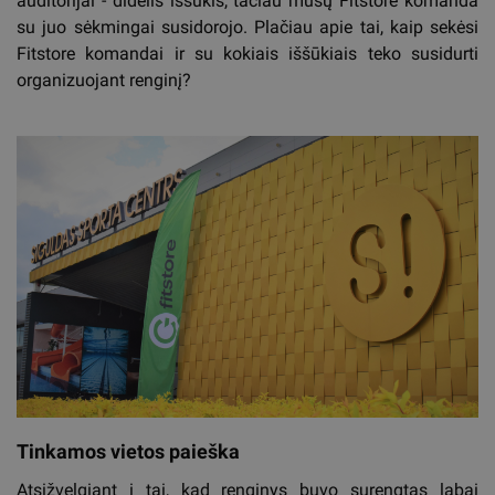
auditorijai - didelis iššūkis, tačiau mūsų Fitstore komanda
su juo sėkmingai susidorojo. Plačiau apie tai, kaip sekėsi
Fitstore komandai ir su kokiais iššūkiais teko susidurti
organizuojant renginį?
Tinkamos vietos paieška
Atsižvelgiant į tai, kad renginys buvo surengtas labai