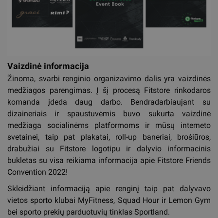
Vaizdinė informacija
Žinoma, svarbi renginio organizavimo dalis yra vaizdinės
medžiagos parengimas. Į šį procesą Fitstore rinkodaros
komanda įdeda daug darbo. Bendradarbiaujant su
dizaineriais ir spaustuvėmis buvo sukurta vaizdinė
medžiaga socialinėms platformoms ir mūsų interneto
svetainei, taip pat plakatai, roll-up baneriai, brošiūros,
drabužiai su Fitstore logotipu ir dalyvio informacinis
bukletas su visa reikiama informacija apie Fitstore Friends
Convention 2022!
Skleidžiant informaciją apie renginį taip pat dalyvavo
vietos sporto klubai MyFitness, Squad Hour ir Lemon Gym
bei sporto prekių parduotuvių tinklas Sportland.