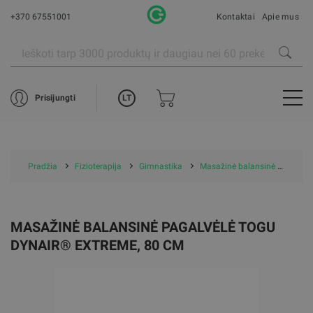
+370 67551001
Kontaktai
Apie mus
LT
Prisijungti
Pradžia
Fizioterapija
Gimnastika
Masažinė balansinė pagalvėlė Togu Dynair® Extreme, 80 cm
MASAŽINĖ BALANSINĖ PAGALVĖLĖ TOGU
DYNAIR® EXTREME, 80 CM