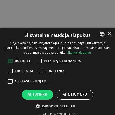
×
Ši svetainė naudoja slapukus
Šioje svetainėje naudojami slapukai, siekiant pagerinti vartotojo
patirtį. Naudodamiesi mūsų svetaine, jūs sutinkate su visais slapukais
LITHUANIAN
pagal mūsų slapukų politiką.
Skaityti daugiau
ENGLISH
BŪTINIEJI
VEIKIMĄ GERINANTYS
TIKSLINIAI
FUNKCINIAI
NEKLASIFIKUOJAMI
AŠ SUTINKU
AŠ NESUTINKU
PARODYTI DETALIAU
POWERED BY COOKIESCRIPT