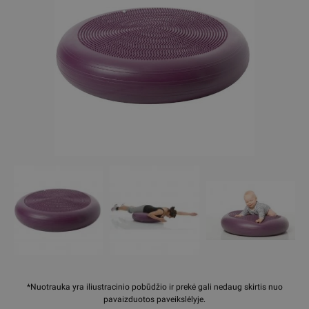
*Nuotrauka yra iliustracinio pobūdžio ir prekė gali nedaug skirtis nuo
pavaizduotos paveikslėlyje.