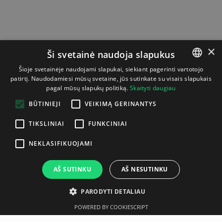
×
Ši svetainė naudoja slapukus
Šioje svetainėje naudojami slapukai, siekiant pagerinti vartotojo
patirtį. Naudodamiesi mūsų svetaine, jūs sutinkate su visais slapukais
LITHUANIAN
pagal mūsų slapukų politiką.
Skaityti daugiau
ENGLISH
BŪTINIEJI
VEIKIMĄ GERINANTYS
TIKSLINIAI
FUNKCINIAI
NEKLASIFIKUOJAMI
AŠ SUTINKU
AŠ NESUTINKU
PARODYTI DETALIAU
POWERED BY COOKIESCRIPT
Aprašymas
Gamintojas
Techninė specifikacija