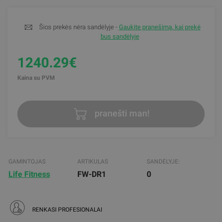
Šios prekės nėra sandėlyje -
Gaukite pranešimą, kai prekė
bus sandėlyje
1240.29€
Kaina su PVM
pranešti man!
GAMINTOJAS
ARTIKULAS
SANDĖLYJE:
Life Fitness
FW-DR1
0
RENKASI PROFESIONALAI