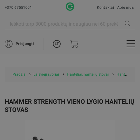
+370 67551001
Kontaktai
Apie mus
LT
Prisijungti
Pradžia
Laisvieji svoriai
Hanteliai, hantelių stovai
Hantelių stovai
HAMMER STRENGTH VIENO LYGIO HANTELIŲ
STOVAS