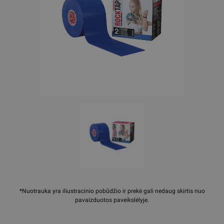
*Nuotrauka yra iliustracinio pobūdžio ir prekė gali nedaug skirtis nuo
pavaizduotos paveikslėlyje.