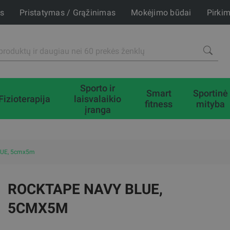
is
Pristatymas / Grąžinimas
Mokėjimo būdai
Pirki
Sporto ir
Smart
Sportinė
Fizioterapija
laisvalaikio
fitness
mityba
įranga
LUE, 5cmx5m
ROCKTAPE NAVY BLUE,
5CMX5M