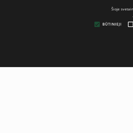
Šioje svetai
BŪTINIEJI
Aprašym
Rocktape Classic
RockTape Classic is one of the best kinesiology tapes in the w
flexibility and durability compared to other tapes. Trusted by 