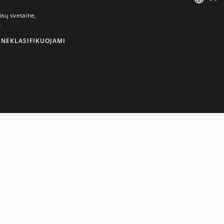
ūsų svetaine,
u
LITHUANIAN
NEKLASIFIKUOJAMI
ENGLISH
cifikacija