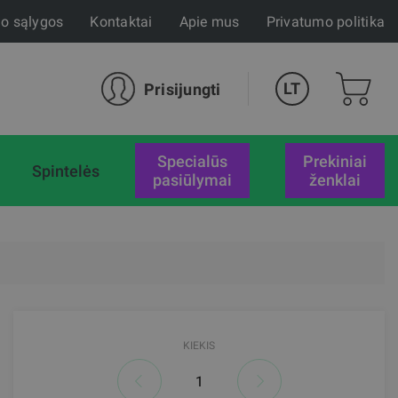
mo sąlygos
Kontaktai
Apie mus
Privatumo politika
LT
Prisijungti
specialūs
Prekiniai
Spintelės
pasiūlymai
ženklai
KIEKIS