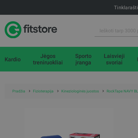
Tinklarašt
Jėgos
Sporto
Laisvieji
Kardio
treniruokliai
įranga
svoriai
Pradžia
Fizioterapija
Kineziologinės juostos
RockTape NAVY B