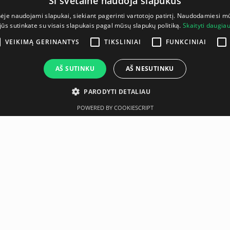
Ši svetainė naudoja slapukus
nėje naudojami slapukai, siekiant pagerinti vartotojo patirtį. Naudodamiesi m
jūs sutinkate su visais slapukais pagal mūsų slapukų politiką.
Skaityti daugia
VEIKIMĄ GERINANTYS
TIKSLINIAI
FUNKCINIAI
AŠ SUTINKU
AŠ NESUTINKU
PARODYTI DETALIAU
POWERED BY COOKIESCRIPT
as
Gamintojas
Techninė spe
orld, offering greater
athletes and healthcare