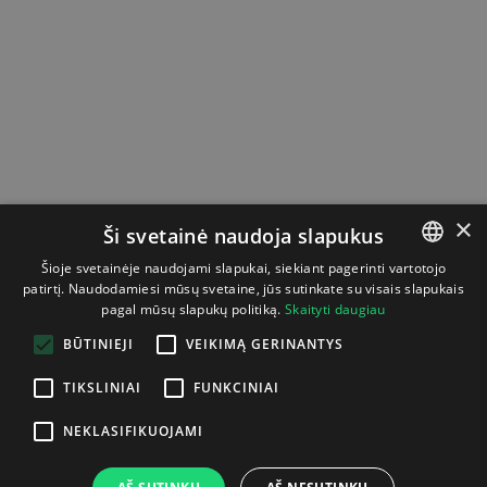
×
Ši svetainė naudoja slapukus
Šioje svetainėje naudojami slapukai, siekiant pagerinti vartotojo
patirtį. Naudodamiesi mūsų svetaine, jūs sutinkate su visais slapukais
LITHUANIAN
pagal mūsų slapukų politiką.
Skaityti daugiau
ENGLISH
BŪTINIEJI
VEIKIMĄ GERINANTYS
TIKSLINIAI
FUNKCINIAI
NEKLASIFIKUOJAMI