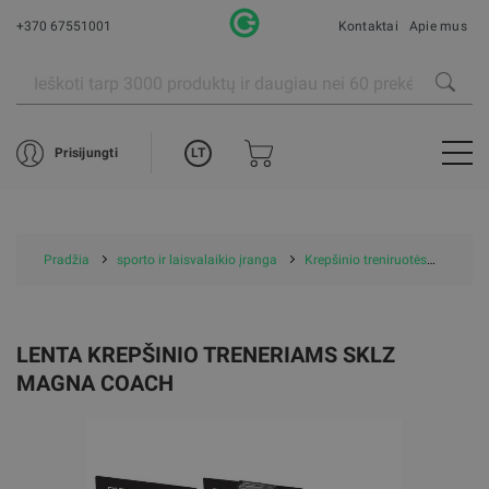
+370 67551001
Kontaktai
Apie mus
LT
Prisijungti
Pradžia
sporto ir laisvalaikio įranga
Krepšinio treniruotės
Lenta
LENTA KREPŠINIO TRENERIAMS SKLZ
MAGNA COACH