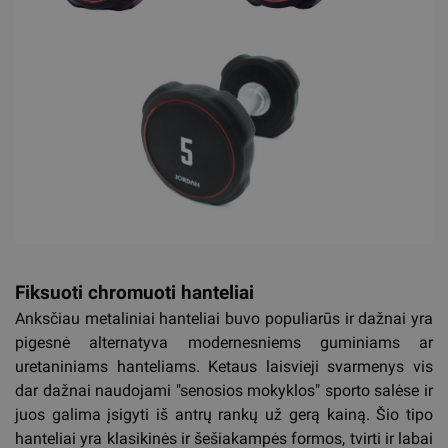
Fiksuoti chromuoti hanteliai
Anksčiau metaliniai hanteliai buvo populiarūs ir dažnai yra
pigesnė alternatyva modernesniems guminiams ar
uretaniniams hanteliams. Ketaus laisvieji svarmenys vis
dar dažnai naudojami "senosios mokyklos" sporto salėse ir
juos galima įsigyti iš antrų rankų už gerą kainą. Šio tipo
hanteliai yra klasikinės ir šešiakampės formos, tvirti ir labai