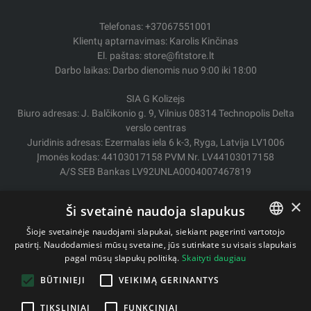
Telefonas: +37067551001
Klientų aptarnavimas: Karolis Kinčinas
El. paštas: store@fitstore.lt
Darbo laikas: Darbo dienomis nuo 9:00 iki 18:00
SIA G Kolizejs
Biuro adresas: J. Balčikonio g. 9, Vilnius 08314 Technopolis Delta
verslo centras
Juridinis adresas: Ezermalas iela 6 k-3, Ryga, Latvija LV1006
Įmonės kodas: 44103017158 PVM Nr. LV44103017158
A/S SEB Bankas LV92UNLA0004007467819
Pristatymas / Grąžinimas
×
Ši svetainė naudoja slapukus
Mokėjimo būdai
Pirkimo sąlygos
Šioje svetainėje naudojami slapukai, siekiant pagerinti vartotojo
Kontaktai
patirtį. Naudodamiesi mūsų svetaine, jūs sutinkate su visais slapukais
LITHUANIAN
pagal mūsų slapukų politiką.
Skaityti daugiau
Privatumo politika
ENGLISH
BŪTINIEJI
VEIKIMĄ GERINANTYS
TIKSLINIAI
FUNKCINIAI