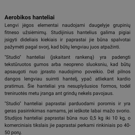
Aerobikos hanteliai
Lengvi jėgos elementai naudojami daugelyje grupinių
fitneso užsiėmimų. Studijinius hantelius galima pigiai
įsigyti dideliais kiekiais ir paprastai jie būna spalvotai
pažymėti pagal svorį, kad būtų lengviau juos atpažinti.
"Studio" hanteliai (įskaitant rankeną) yra padengti
tekstūruotos gumos arba neopreno sluoksniu, kad būtų
apsaugoti nuo įprasto naudojimo poveikio. Dėl pilnos
dangos lengviau suimti hantelį, ypač atliekant kardio
pratimus. Šie hanteliai yra nesuplyšusios formos, todėl
treniruotės metu įranga ant grindų nekels pavojaus.
"Studio" hanteliai paprastai parduodami poromis ir yra
geras pasirinkimas namams, jei ieškote labai mažo svorio.
Studijos hanteliai paprastai būna nuo 0,5 kg iki 10 kg, o
komerciniais tikslais jie paprastai perkami rinkiniais po 40-
50 porų.