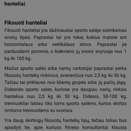
hanteliai
.
Fiksuoti hanteliai
Fiksuoti hanteliai yra dažniausiai sporto salėje sutinkamas
svorių tipas. Paprastai tai yra tokie, kokius matote ant
horizontalaus arba vertikalaus stovo. Paprastai jie
parduodami poromis, o kiekvieno jų svoris svyruoja nuo 1
kg iki 100 kg.
Mažos sporto salės arba namų vartotojai paprastai perka
fiksuotų hantelių rinkinius, sveriančius nuo 2,5 kg iki 30 kg.
Tačiau tai priklauso nuo klientų grupės arba jų pačių jėgų.
Didesnės sporto salės, kuriose yra daugiau narių, rinksis
hantelius nuo 2,5 kg iki 50 kg. Didesni, 50-100 kg,
treniruokliai labiau tiks toms sporto salėms, kurios skirtos
rimtoms treniruotėms su svoriais.
Yra daug skirtingų fiksuotų hantelių tipų, tačiau toliau bus
aprašyti tie, apie kuriuos fitneso konsultantai klausia