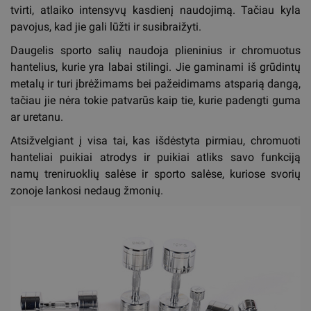
tvirti, atlaiko intensyvų kasdienį naudojimą. Tačiau kyla
pavojus, kad jie gali lūžti ir susibraižyti.
Daugelis sporto salių naudoja plieninius ir chromuotus
hantelius, kurie yra labai stilingi. Jie gaminami iš grūdintų
metalų ir turi įbrėžimams bei pažeidimams atsparią dangą,
tačiau jie nėra tokie patvarūs kaip tie, kurie padengti guma
ar uretanu.
Atsižvelgiant į visa tai, kas išdėstyta pirmiau, chromuoti
hanteliai puikiai atrodys ir puikiai atliks savo funkciją
namų treniruoklių salėse ir sporto salėse, kuriose svorių
zonoje lankosi nedaug žmonių.