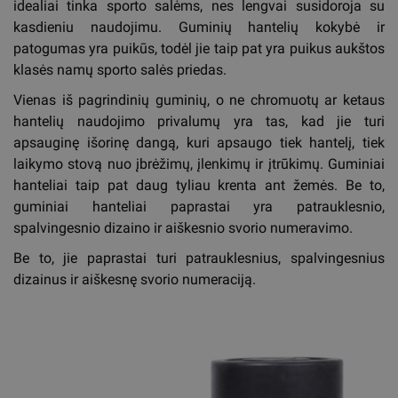
idealiai tinka sporto salėms, nes lengvai susidoroja su
kasdieniu naudojimu. Guminių hantelių kokybė ir
patogumas yra puikūs, todėl jie taip pat yra puikus aukštos
klasės namų sporto salės priedas.
Vienas iš pagrindinių guminių, o ne chromuotų ar ketaus
hantelių naudojimo privalumų yra tas, kad jie turi
apsauginę išorinę dangą, kuri apsaugo tiek hantelį, tiek
laikymo stovą nuo įbrėžimų, įlenkimų ir įtrūkimų. Guminiai
hanteliai taip pat daug tyliau krenta ant žemės. Be to,
guminiai hanteliai paprastai yra patrauklesnio,
spalvingesnio dizaino ir aiškesnio svorio numeravimo.
Be to, jie paprastai turi patrauklesnius, spalvingesnius
dizainus ir aiškesnę svorio numeraciją.