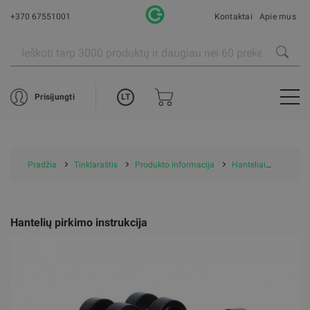
+370 67551001
Kontaktai
Apie mus
LT
Prisijungti
Pradžia
Tinklaraštis
Produkto informacija
Hanteliai
Hanteli
Hantelių pirkimo instrukcija