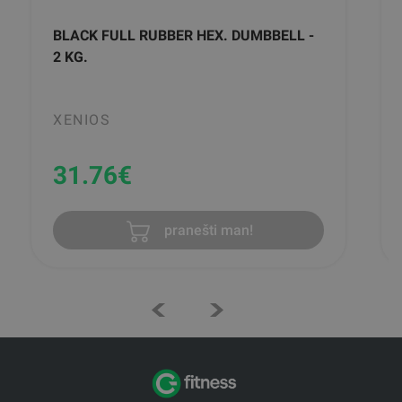
BLACK FULL RUBBER HEX. DUMBBELL -
2 KG.
XENIOS
31.76
€
pranešti man!