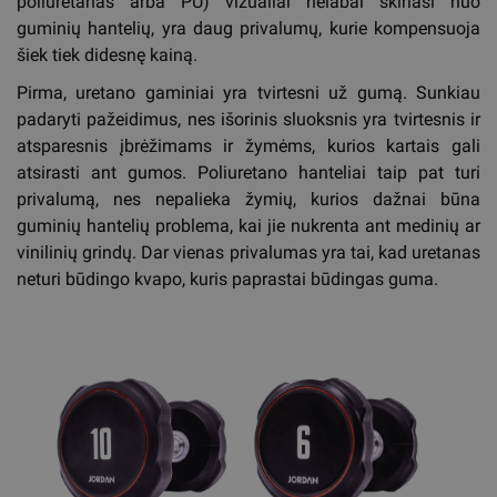
poliuretanas arba PU) vizualiai nelabai skiriasi nuo
guminių hantelių, yra daug privalumų, kurie kompensuoja
šiek tiek didesnę kainą.
Pirma, uretano gaminiai yra tvirtesni už gumą. Sunkiau
padaryti pažeidimus, nes išorinis sluoksnis yra tvirtesnis ir
atsparesnis įbrėžimams ir žymėms, kurios kartais gali
atsirasti ant gumos. Poliuretano hanteliai taip pat turi
privalumą, nes nepalieka žymių, kurios dažnai būna
guminių hantelių problema, kai jie nukrenta ant medinių ar
vinilinių grindų. Dar vienas privalumas yra tai, kad uretanas
neturi būdingo kvapo, kuris paprastai būdingas guma.