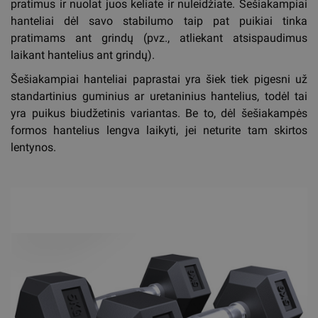
pratimus ir nuolat juos keliate ir nuleidžiate. Šešiakampiai
hanteliai dėl savo stabilumo taip pat puikiai tinka
pratimams ant grindų (pvz., atliekant atsispaudimus
laikant hantelius ant grindų).
Šešiakampiai hanteliai paprastai yra šiek tiek pigesni už
standartinius guminius ar uretaninius hantelius, todėl tai
yra puikus biudžetinis variantas. Be to, dėl šešiakampės
formos hantelius lengva laikyti, jei neturite tam skirtos
lentynos.