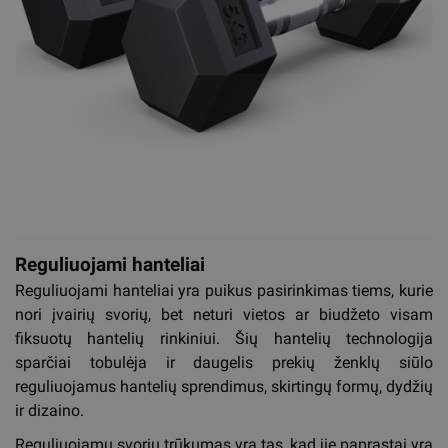
Reguliuojami hanteliai
Reguliuojami hanteliai yra puikus pasirinkimas tiems, kurie
nori įvairių svorių, bet neturi vietos ar biudžeto visam
fiksuotų hantelių rinkiniui. Šių hantelių technologija
sparčiai tobulėja ir daugelis prekių ženklų siūlo
reguliuojamus hantelių sprendimus, skirtingų formų, dydžių
ir dizaino.
Reguliuojamų svorių trūkumas yra tas, kad jie paprastai yra